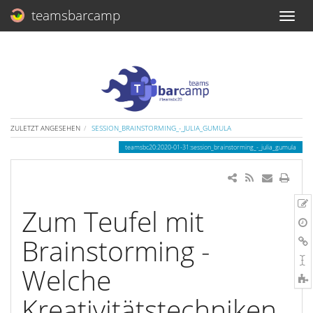
teamsbarcamp
ZULETZT ANGESEHEN
SESSION_BRAINSTORMING_-_JULIA_GUMULA
teamsbc20:2020-01-31:session_brainstorming_-_julia_gumula
Zum Teufel mit
Brainstorming -
Welche
Kreativitätstechniken