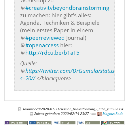
Workshop zu
#creativitybeyondbrainstorming
zu machen: hier gibt’s alles:
Agenda, Techniken & Beispiele
(mein erstes Paper in einem
#peerreviewed
Journal)
#openaccess
hier:
http://rdcu.be/b1aF5
Quelle:
https://twitter.com/DrGumula/status/122
s=20//
</blockquote>
teamsbc20/2020-01-31/session_brainstorming_-_julia_gumula.txt
Zuletzt geändert:
2020/02/14 23:27
von
Magnus Rode