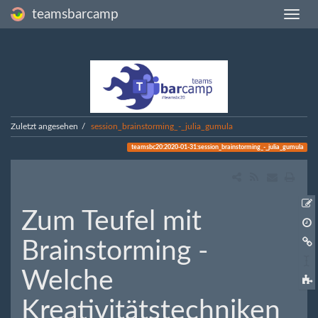
teamsbarcamp
Zuletzt angesehen
session_brainstorming_-_julia_gumula
teamsbc20:2020-01-31:session_brainstorming_-_julia_gumula
Zum Teufel mit
Ä
Brainstorming -
h
S
Welche
t
Kreativitätstechniken