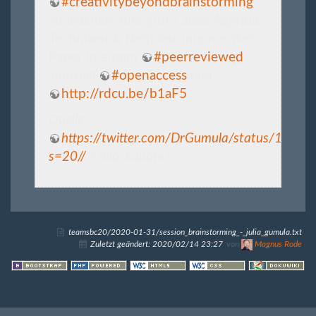
#creativitybeyondbrainstorming
zu machen: hier gibt’s alles: Agenda,
Techniken & Beispiele (mein erstes
Paper in einem
#peerreviewed
Journal)
#openaccess
hier:
http://rdcu.be/b1aF5
Quelle:
https://twitter.com/DrGumula/status/122
s=20//
</blockquote>
teamsbc20/2020-01-31/session_brainstorming_-_julia_gumula.txt
Zuletzt geändert:
2020/02/14 23:27
von
Magnus Rode