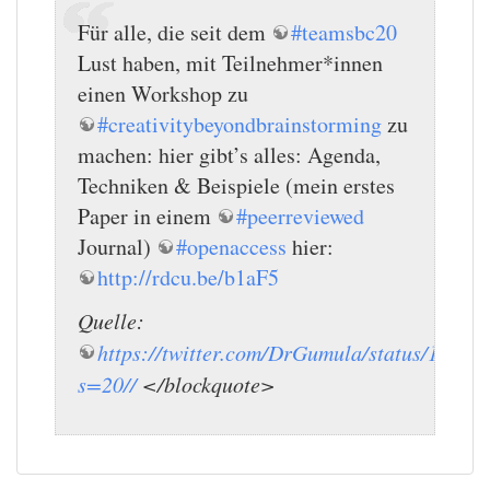
Für alle, die seit dem
#teamsbc20
Lust haben, mit Teilnehmer*innen
einen Workshop zu
#creativitybeyondbrainstorming
zu
machen: hier gibt’s alles: Agenda,
Techniken & Beispiele (mein erstes
Paper in einem
#peerreviewed
Journal)
#openaccess
hier:
http://rdcu.be/b1aF5
Quelle:
https://twitter.com/DrGumula/status/1225
s=20//
</blockquote>