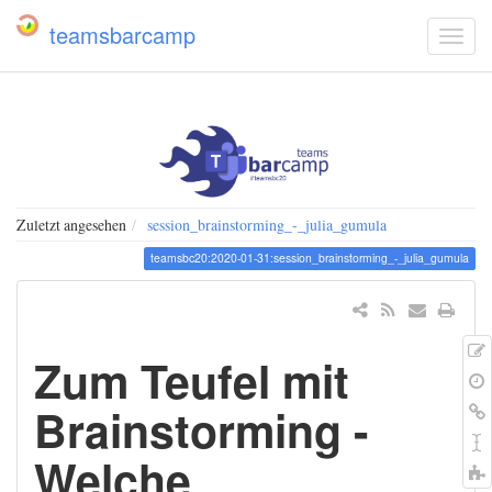
teamsbarcamp
Zuletzt angesehen
session_brainstorming_-_julia_gumula
teamsbc20:2020-01-31:session_brainstorming_-_julia_gumula
Zum Teufel mit
Brainstorming -
Welche