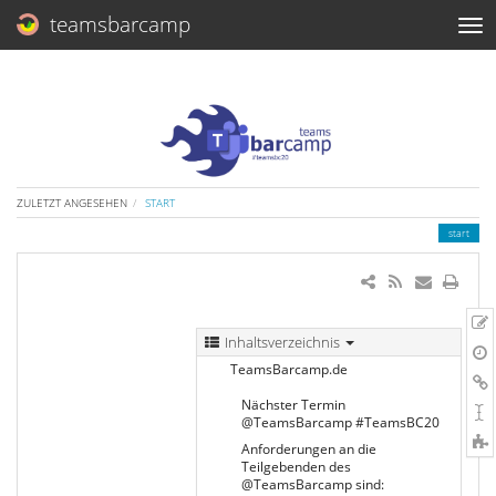
teamsbarcamp
ZULETZT ANGESEHEN
START
start
Inhaltsverzeichnis
TeamsBarcamp.de
Nächster Termin
@TeamsBarcamp #TeamsBC20
Anforderungen an die
Teilgebenden des
@TeamsBarcamp sind: