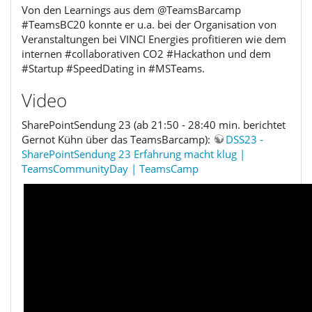
Von den Learnings aus dem @TeamsBarcamp
#TeamsBC20 konnte er u.a. bei der Organisation von
Veranstaltungen bei VINCI Energies profitieren wie dem
internen #collaborativen CO2 #Hackathon und dem
#Startup #SpeedDating in #MSTeams.
Video
SharePointSendung 23 (ab 21:50 - 28:40 min. berichtet
Gernot Kühn über das TeamsBarcamp):
DSS23 -
SharePointSendung 23 Erfahrung macht klug |
TeamsCommunityDay | TeamsCamp