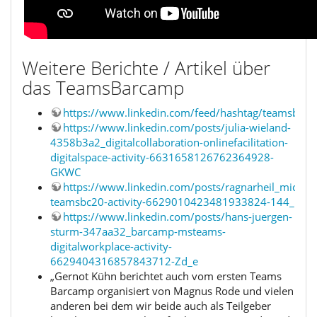
Weitere Berichte / Artikel über
das TeamsBarcamp
https://www.linkedin.com/feed/hashtag/teamsbc20
https://www.linkedin.com/posts/julia-wieland-
4358b3a2_digitalcollaboration-onlinefacilitation-
digitalspace-activity-6631658126762364928-
GKWC
https://www.linkedin.com/posts/ragnarheil_micros
teamsbc20-activity-6629010423481933824-144_
https://www.linkedin.com/posts/hans-juergen-
sturm-347aa32_barcamp-msteams-
digitalworkplace-activity-
6629404316857843712-Zd_e
„Gernot Kühn berichtet auch vom ersten Teams
Barcamp organisiert von Magnus Rode und vielen
anderen bei dem wir beide auch als Teilgeber