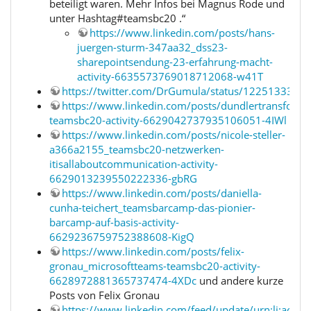
beteiligt waren. Mehr Infos bei Magnus Rode und
unter Hashtag#teamsbc20 .“
https://www.linkedin.com/posts/hans-
juergen-sturm-347aa32_dss23-
sharepointsendung-23-erfahrung-macht-
activity-6635573769018712068-w41T
https://twitter.com/DrGumula/status/122513335
https://www.linkedin.com/posts/dundlertransforma
teamsbc20-activity-6629042737935106051-4IWl
https://www.linkedin.com/posts/nicole-steller-
a366a2155_teamsbc20-netzwerken-
itisallaboutcommunication-activity-
6629013239550222336-gbRG
https://www.linkedin.com/posts/daniella-
cunha-teichert_teamsbarcamp-das-pionier-
barcamp-auf-basis-activity-
6629236759752388608-KigQ
https://www.linkedin.com/posts/felix-
gronau_microsoftteams-teamsbc20-activity-
6628972881365737474-4XDc
und andere kurze
Posts von Felix Gronau
https://www.linkedin.com/feed/update/urn:li:act