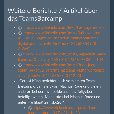
Weitere Berichte / Artikel über
das TeamsBarcamp
https://www.linkedin.com/feed/hashtag/teamsbc20/
https://www.linkedin.com/posts/julia-wieland-
4358b3a2_digitalcollaboration-onlinefacilitation-
digitalspace-activity-6631658126762364928-
GKWC
https://www.linkedin.com/posts/ragnarheil_microsoft
teamsbc20-activity-6629010423481933824-144_
https://www.linkedin.com/posts/hans-juergen-
sturm-347aa32_barcamp-msteams-digitalworkplace-
activity-6629404316857843712-Zd_e
„Gernot Kühn berichtet auch vom ersten Teams
Barcamp organisiert von Magnus Rode und vielen
anderen bei dem wir beide auch als Teilgeber
beteiligt waren. Mehr Infos bei Magnus Rode und
unter Hashtag#teamsbc20 .“
https://www.linkedin.com/posts/hans-
juergen-sturm-347aa32_dss23-