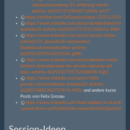
sharepointsendung-23-erfahrung-macht-
activity-6635573769018712068-w41T
https://twitter.com/DrGumula/status/12251333571
https://www.linkedin.com/posts/dundlertransformati
teamsbc20-activity-6629042737935106051-4IWl
https://www.linkedin.com/posts/nicole-steller-
a366a2155_teamsbc20-netzwerken-
itisallaboutcommunication-activity-
6629013239550222336-gbRG
https://www.linkedin.com/posts/daniella-cunha-
teichert_teamsbarcamp-das-pionier-barcamp-auf-
basis-activity-6629236759752388608-KigQ
https://www.linkedin.com/posts/felix-
gronau_microsoftteams-teamsbc20-activity-
6628972881365737474-4XDc
und andere kurze
Posts von Felix Gronau
https://www.linkedin.com/feed/update/urn:li:activ
commentUrn=urn%3Ali%3Acomment%3A%28activity
Session-Ideen