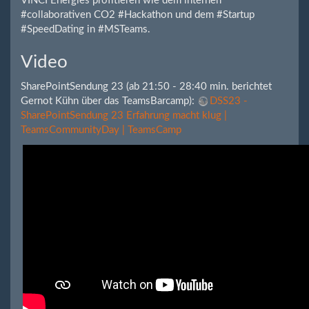
VINCI Energies profitieren wie dem internen
#collaborativen CO2 #Hackathon und dem #Startup
#SpeedDating in #MSTeams.
Video
SharePointSendung 23 (ab 21:50 - 28:40 min. berichtet
Gernot Kühn über das TeamsBarcamp):
DSS23 -
SharePointSendung 23 Erfahrung macht klug |
TeamsCommunityDay | TeamsCamp