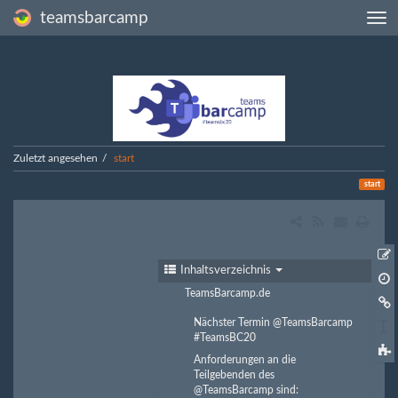
teamsbarcamp
Zuletzt angesehen
start
start
Inhaltsverzeichnis
Ä
TeamsBarcamp.de
h
Nächster Termin @TeamsBarcamp
S
#TeamsBC20
Anforderungen an die
t
Teilgebenden des
@TeamsBarcamp sind: