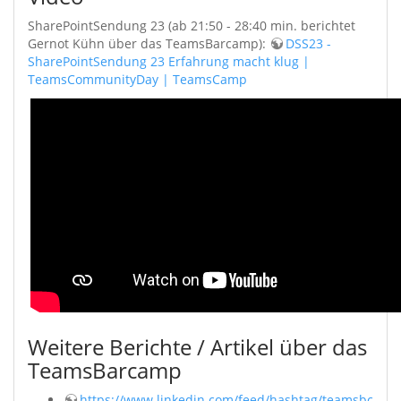
SharePointSendung 23 (ab 21:50 - 28:40 min. berichtet
Gernot Kühn über das TeamsBarcamp):
DSS23 -
SharePointSendung 23 Erfahrung macht klug |
TeamsCommunityDay | TeamsCamp
Weitere Berichte / Artikel über das
TeamsBarcamp
https://www.linkedin.com/feed/hashtag/teamsbc20/