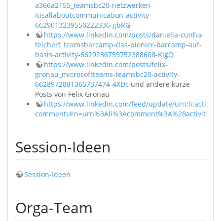
a366a2155_teamsbc20-netzwerken-
itisallaboutcommunication-activity-
6629013239550222336-gbRG
https://www.linkedin.com/posts/daniella-cunha-
teichert_teamsbarcamp-das-pionier-barcamp-auf-
basis-activity-6629236759752388608-KigQ
https://www.linkedin.com/posts/felix-
gronau_microsoftteams-teamsbc20-activity-
6628972881365737474-4XDc
und andere kurze
Posts von Felix Gronau
https://www.linkedin.com/feed/update/urn:li:activi
commentUrn=urn%3Ali%3Acomment%3A%28activity%3
Session-Ideen
Session-Ideen
Orga-Team