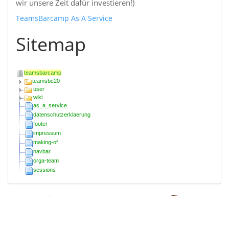
wir unsere Zeit dafür investieren!)
TeamsBarcamp As A Service
Sitemap
teamsbarcamp
teamsbc20
user
wiki
as_a_service
datenschutzerklaerung
footer
impressum
making-of
navbar
orga-team
sessions
start.txt
Zuletzt geändert:
2021/08/31 16:32
von
Magnus Rode