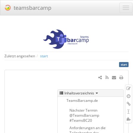
teamsbarcamp
Zuletzt angesehen
start
start
Inhaltsverzeichnis
Q
Ä
TeamsBarcamp.de
L
Nächster Termin
S
@TeamsBarcamp
#TeamsBC20
t
Anforderungen an die
Teilgebenden des