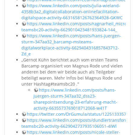
https://www.linkedin.com/posts/julia-wieland-
4358b3a2_digitalcollaboration-onlinefacilitation-
digitalspace-activity-6631658126762364928-GKWC
https://www.linkedin.com/posts/ragnarheil_microsof
teamsbc20-activity-6629010423481933824-144_
https://www.linkedin.com/posts/hans-juergen-
sturm-347aa32_barcamp-msteams-
digitalworkplace-activity-6629404316857843712-
Zd_e
„Gernot Kühn berichtet auch vom ersten Teams
Barcamp organisiert von Magnus Rode und vielen
anderen bei dem wir beide auch als Teilgeber
beteiligt waren. Mehr Infos bei Magnus Rode und
unter Hashtag#teamsbc20 .“
https://www.linkedin.com/posts/hans-
juergen-sturm-347aa32_dss23-
sharepointsendung-23-erfahrung-macht-
activity-6635573769018712068-w41T
https://twitter.com/DrGumula/status/1225133357106
https://www.linkedin.com/posts/dundlertransformati
teamsbc20-activity-6629042737935106051-4IWl
https://www.linkedin.com/posts/nicole-steller-