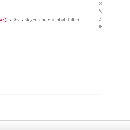
Quelltext
Ältere
Versionen
Links
hierher
Seite
selbst anlegen und mit Inhalt füllen.
en]
umbenennen
Copy
this
page