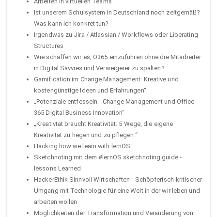
Arbeiten in virtuellen Teams
Ist unserem Schulsystem in Deutschland noch zeitgemäß?
Was kann ich konkret tun?
Irgendwas zu Jira / Atlassian / Workflows oder Liberating
Structures
Wie schaffen wir es, O365 einzuführen ohne die Mitarbeiter
in Digital Savvies und Verweigerer zu spalten?
Gamification im Change Management: Kreative und
kostengünstige Ideen und Erfahrungen“
„Potenziale entfesseln - Change Management und Office
365 Digital Business Innovation“
„Kreativtät braucht Kreativität. 5 Wege, die eigene
Kreativität zu hegen und zu pflegen.“
Hacking how we learn with lernOS
Sketchnoting mit dem #lernOS sketchnoting guide -
lessons Learned
HackerEthik Sinnvoll Wirtschaften - Schöpferisch-kritischer
Umgang mit Technologie für eine Welt in der wir leben und
arbeiten wollen
Möglichkeiten der Transformation und Veränderung von