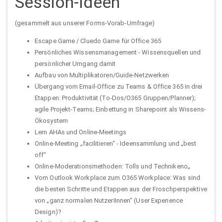
Session-Ideen
(gesammelt aus unserer Forms-Vorab-Umfrage)
Escape Game / Cluedo Game für Office 365
Persönliches Wissensmanagement - Wissensquellen und
persönlicher Umgang damit
Aufbau von Multiplikatoren/Guide-Netzwerken
Übergang vom Email-Office zu Teams & Office 365 in drei
Etappen: Produktivität (To-Dos/O365 Gruppen/Planner);
agile Projekt-Teams; Einbettung in Sharepoint als Wissens-
Ökosystem
Lern AHAs und Online-Meetings
Online-Meeting „facilitieren“ - Ideensammlung und „best
off“
Online-Moderationsmethoden: Tolls und Technikeno„
Vom Outlook Workplace zum O365 Workplace: Was sind
die besten Schritte und Etappen aus der Froschperspektive
von „ganz normalen NutzerIInnen“ (User Experience
Design)?