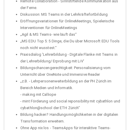
Remote Collaboration - Sinnstiftende Kommunikation aus
der Ferne.
Diskussion: MS Teams in der Lehrkräftefortbildung
Eröffnungsvariationen für OnlineMeetings, Spielerische
Interventionen für OnlineMeetings
„Agil & MS Teams- wie läuft das“
„MS EDU Top 5: 5 Dinge, die Du über Microsoft EDU Tools
noch nicht wusstest.“
Praxisdialog 'Lehrerbildung - Digitale Flanke mit Teams in
der Lehrerbildung/ Erprobung mit LiV'
Bildungschancengerechtigkeit: Personalisierung vom
Unterricht über OneNote und Immersive Reader
„z.B. - Lehrpersonenweiterbildung an der PH Zürich im
Bereich Medien und Informatik.
- making mit Calliope
- mint Förderung und social reponsibility mit cybathlon und
cybathlon@school der ETH Zürich“
Bildung hacken? Handlungsmöglichkeiten in der digitalen
Transformation erweitern.
Ohne App nix los - TeamsApps für interaktive Teams-