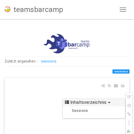
teamsbarcamp
Zuletzt angesehen
sessions
sessions
Z
Inhaltsverzeichnis
Q
Ä
Sessions
V
L
h
S
u
C